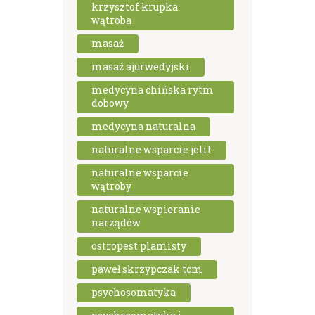
krzysztof krupka
wątroba
masaż
masaż ajurwedyjski
medycyna chińska rytm
dobowy
medycyna naturalna
naturalne wsparcie jelit
naturalne wsparcie
wątroby
naturalne wspieranie
narządów
ostropest plamisty
paweł skrzypczak tcm
psychosomatyka