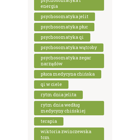
psychosomatyka i
energia
psychosomatyka jelit
psychosomatyka płuc
psychosomatyka qi
psychosomatyka wątroby
psychosomatyka zegar
narządów
płuca medycyna chińska
qi w ciele
rytm dnia jelita
rytm dnia według
medycyny chińskiej
terapia
wiktoria zwinczewska
tcm