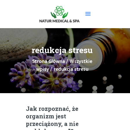
STRONA GŁÓWNA
O NAS
redukcja stresu
USŁUGI
Strona Główna
Wszystkie
MASAŻE
wpisy
redukcja stresu
CENNIK
PROMOCJE
DOLEGLIWOŚCI
GALERIA
BLOG
Jak rozpoznać, że
KONTAKT
organizm jest
BOOKSY
przeciążony, a nie