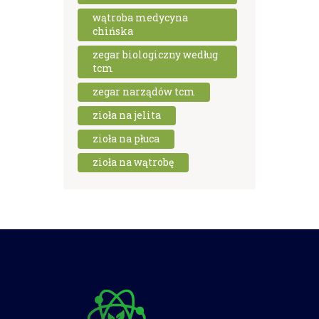
wątroba medycyna
chińska
zegar biologiczny według
tcm
zegar narządów tcm
zioła na jelita
zioła na płuca
zioła na wątrobę