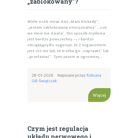
„zablokowany”?
Wiele osób mówi dziś:„Mam blokadę”,
„jestem zablokowana emocjonalnie”, „coś
we mnie nie działa”. Ten sposób myślenia
jest bardzo powszechny — i bardzo
obciążający.Bo sugeruje, że z organizmem
jest coś nie tak, że trzeba go „naprawić” lub
„przełamać”. Tymczasem w ogromnej…
28-01-2026
Napisane przez
Roksana
Gill-Świątczak
Więcej
Czym jest regulacja
układu nerwowego i