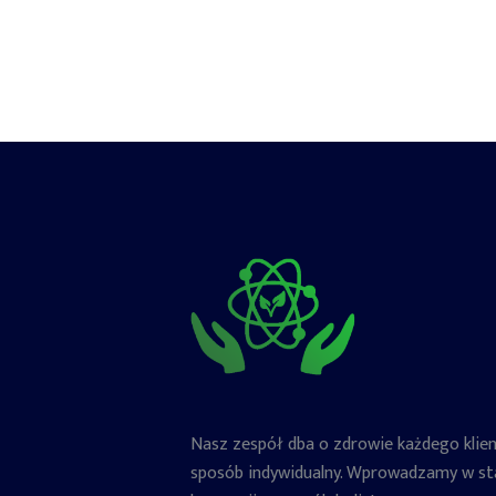
Nasz zespół dba o zdrowie każdego klie
sposób indywidualny. Wprowadzamy w st