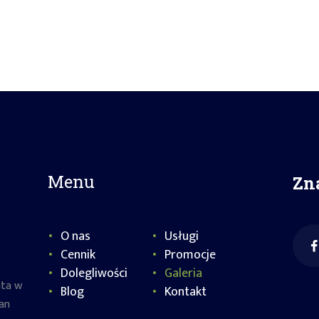
BOOKSY
Menu
Zn
O nas
Usługi
Cennik
Promocje
Dolegliwości
Galeria
nta w
Blog
Kontakt
an