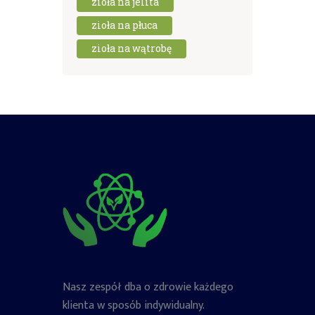
zioła na jelita
zioła na płuca
zioła na wątrobę
Nasz zespół dba o zdrowie każdego
klienta w sposób indywidualny.