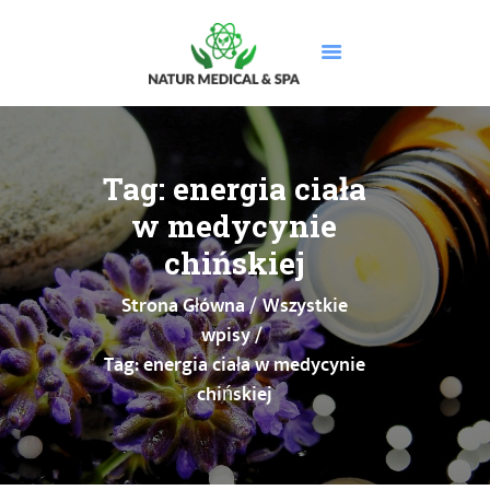
STRONA GŁÓWNA
O NAS
Tag: energia ciała
USŁUGI
w medycynie
MASAŻE
chińskiej
CENNIK
Strona Główna
Wszystkie
PROMOCJE
wpisy
DOLEGLIWOŚCI
Tag: energia ciała w medycynie
GALERIA
chińskiej
BLOG
KONTAKT
BOOKSY