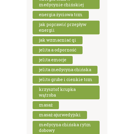
medycynie chińskiej
energia życiowa tcm
jak poprawić przepływ
energii
jak wzmacniać qi
jelita a odporność
jelita emocje
jelita medycyna chińska
jelito grube i cienkie tcm
krzysztof krupka
wątroba
masaż
masaż ajurwedyjski
medycyna chińska rytm
dobowy