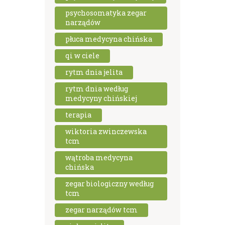
psychosomatyka zegar
narządów
płuca medycyna chińska
qi w ciele
rytm dnia jelita
rytm dnia według
medycyny chińskiej
terapia
wiktoria zwinczewska
tcm
wątroba medycyna
chińska
zegar biologiczny według
tcm
zegar narządów tcm