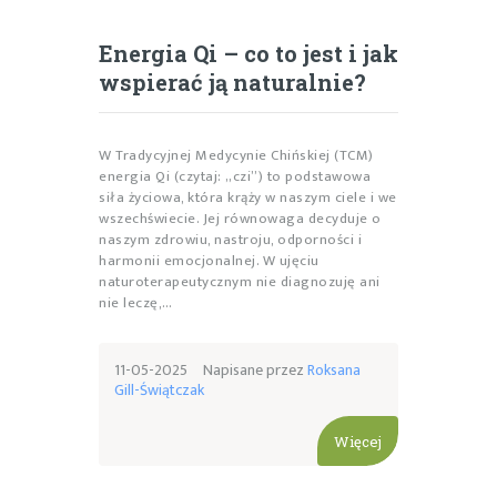
Energia Qi – co to jest i jak
wspierać ją naturalnie?
W Tradycyjnej Medycynie Chińskiej (TCM)
energia Qi (czytaj: „czi”) to podstawowa
siła życiowa, która krąży w naszym ciele i we
wszechświecie. Jej równowaga decyduje o
naszym zdrowiu, nastroju, odporności i
harmonii emocjonalnej. W ujęciu
naturoterapeutycznym nie diagnozuję ani
nie leczę,…
11-05-2025
Napisane przez
Roksana
Gill-Świątczak
Więcej