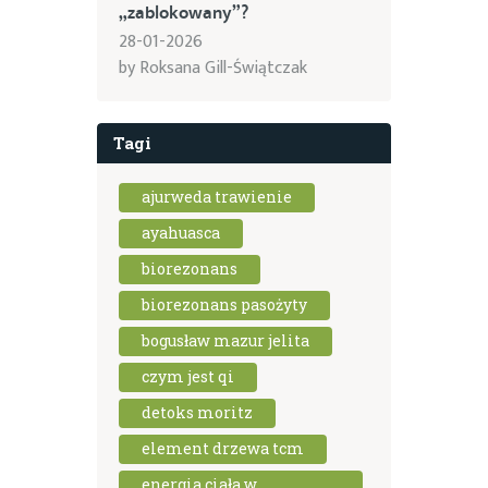
„zablokowany”?
28-01-2026
by
Roksana Gill-Świątczak
Tagi
ajurweda trawienie
ayahuasca
biorezonans
biorezonans pasożyty
bogusław mazur jelita
czym jest qi
detoks moritz
element drzewa tcm
energia ciała w