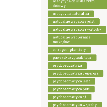
medycyna chińska rytm
dobowy
medycyna naturalna
naturalne wsparcie jelit
naturalne wsparcie wątroby
naturalne wspieranie
narządów
ostropest plamisty
paweł skrzypczak tcm
psychosomatyka
psychosomatyka i energia
psychosomatyka jelit
psychosomatyka płuc
psychosomatyka qi
psychosomatyka wątroby