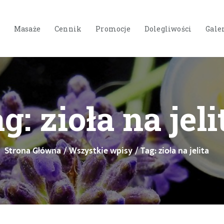
STRONA GŁÓWNA
O NAS
Masaże
Cennik
Promocje
Dolegliwości
Gale
USŁUGI
MASAŻE
CENNIK
g: zioła na jeli
PROMOCJE
DOLEGLIWOŚCI
Strona Główna
Wszystkie wpisy
Tag: zioła na jelita
GALERIA
BLOG
KONTAKT