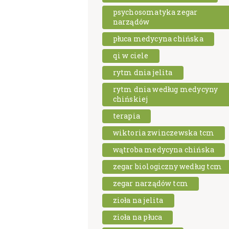
psychosomatyka zegar
narządów
płuca medycyna chińska
qi w ciele
rytm dnia jelita
rytm dnia według medycyny
chińskiej
terapia
wiktoria zwinczewska tcm
wątroba medycyna chińska
zegar biologiczny według tcm
zegar narządów tcm
zioła na jelita
zioła na płuca