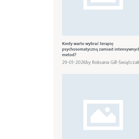
Kiedy warto wybrać terapię
psychosomatyczną zamiast intensywnyc
metod?
29-01-2026
by
Roksana Gill-Świątcza