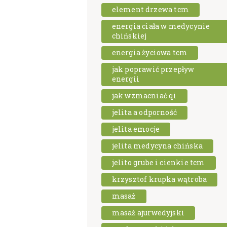
element drzewa tcm
energia ciała w medycynie
chińskiej
energia życiowa tcm
jak poprawić przepływ
energii
jak wzmacniać qi
jelita a odporność
jelita emocje
jelita medycyna chińska
jelito grube i cienkie tcm
krzysztof krupka wątroba
masaż
masaż ajurwedyjski