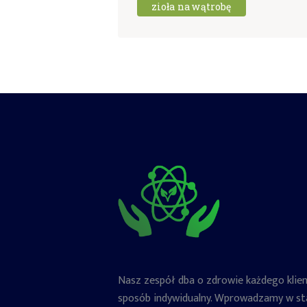
zioła na wątrobę
Nasz zespół dba o zdrowie każdego klie
sposób indywidualny. Wprowadzamy w st