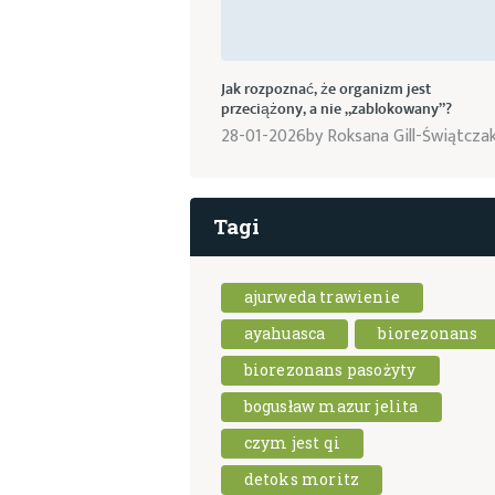
Jak rozpoznać, że organizm jest
przeciążony, a nie „zablokowany”?
28-01-2026
by
Roksana Gill-Świątcza
Tagi
ajurweda trawienie
ayahuasca
biorezonans
biorezonans pasożyty
bogusław mazur jelita
czym jest qi
detoks moritz