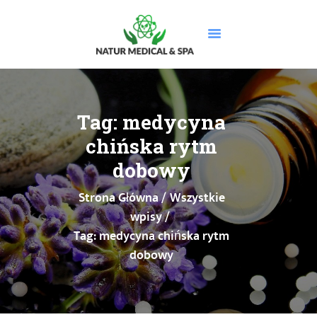
STRONA GŁÓWNA
O NAS
Tag: medycyna
USŁUGI
chińska rytm
MASAŻE
dobowy
CENNIK
Strona Główna
Wszystkie
PROMOCJE
wpisy
DOLEGLIWOŚCI
Tag: medycyna chińska rytm
GALERIA
dobowy
BLOG
KONTAKT
BOOKSY