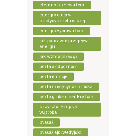
element drzewa tcm
energia ciała w
medycynie chińskiej
energia życiowa tcm
jak poprawić przepływ
energii
jak wzmacniać qi
jelita a odporność
jelita emocje
jelita medycyna chińska
jelito grube i cienkie tcm
krzysztof krupka
wątroba
masaż
masaż ajurwedyjski