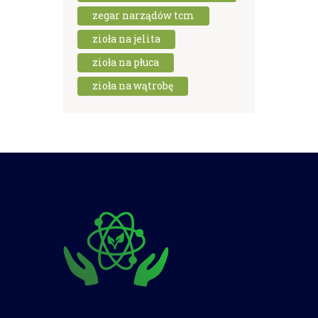
zegar narządów tcm
zioła na jelita
zioła na płuca
zioła na wątrobę