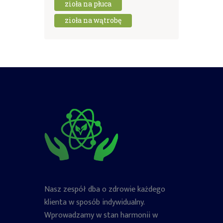
zioła na płuca
zioła na wątrobę
Nasz zespół dba o zdrowie każdego
klienta w sposób indywidualny.
Wprowadzamy w stan harmonii w