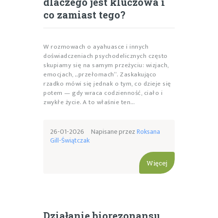
dlaczego jest kluczowa i
co zamiast tego?
W rozmowach o ayahuasce i innych
doświadczeniach psychodelicznych często
skupiamy się na samym przeżyciu: wizjach,
emocjach, „przełomach”. Zaskakująco
rzadko mówi się jednak o tym, co dzieje się
potem — gdy wraca codzienność, ciało i
zwykłe życie. A to właśnie ten…
26-01-2026
Napisane przez
Roksana
Gill-Świątczak
Więcej
Działanie biorezonansu