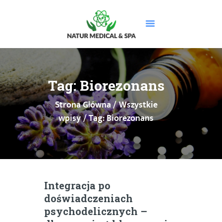
STRONA GŁÓWNA
O NAS
Tag: Biorezonans
USŁUGI
Strona Główna
Wszystkie
MASAŻE
wpisy
Tag: Biorezonans
CENNIK
PROMOCJE
DOLEGLIWOŚCI
GALERIA
BLOG
Integracja po
KONTAKT
doświadczeniach
BOOKSY
psychodelicznych –