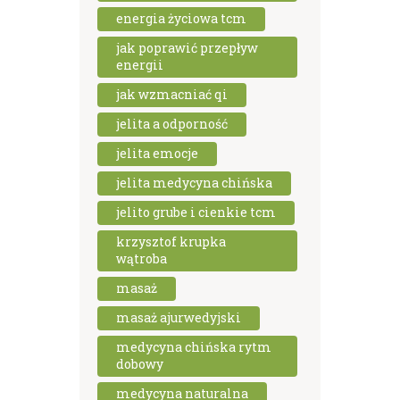
energia życiowa tcm
jak poprawić przepływ
energii
jak wzmacniać qi
jelita a odporność
jelita emocje
jelita medycyna chińska
jelito grube i cienkie tcm
krzysztof krupka
wątroba
masaż
masaż ajurwedyjski
medycyna chińska rytm
dobowy
medycyna naturalna