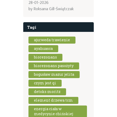
28-01-2026
by
Roksana Gill-Świątczak
Tagi
ajurweda trawienie
ayahuasca
biorezonans
biorezonans pasożyty
bogusław mazur jelita
czym jest qi
detoks moritz
element drzewa tcm
energia ciała w
medycynie chińskiej