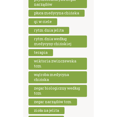
narządów
płuca medycyna chińska
qi w ciele
rytm dnia jelita
rytm dnia według
medycyny chińskiej
terapia
wiktoria zwinczewska
tcm
wątroba medycyna
chińska
zegar biologiczny według
tcm
zegar narządów tcm
zioła na jelita