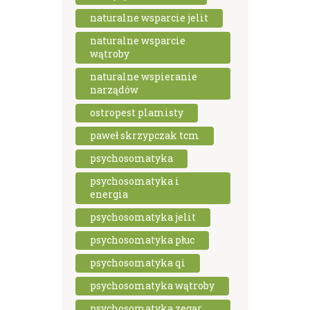
naturalne wsparcie jelit
naturalne wsparcie
wątroby
naturalne wspieranie
narządów
ostropest plamisty
paweł skrzypczak tcm
psychosomatyka
psychosomatyka i
energia
psychosomatyka jelit
psychosomatyka płuc
psychosomatyka qi
psychosomatyka wątroby
psychosomatyka zegar