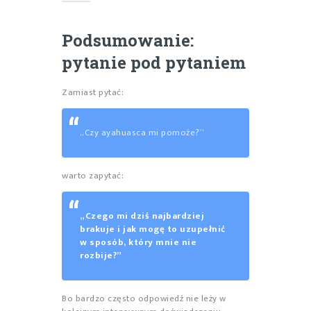
Podsumowanie:
pytanie pod pytaniem
Zamiast pytać:
„Czy ayahuasca mi pomoże?”
warto zapytać:
„Czego mi dziś najbardziej
brakuje i jak mogę to uzupełnić
w sposób, który mnie nie
rozbije?”
Bo bardzo często odpowiedź nie leży w