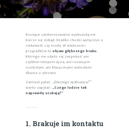
Rosnące zainteresowanie ayahuaską nie
bierze się znikąd. Rzadko chodzi wyłącznie o
ciekawość czy modę. W większości
przypadków to
objaw głębszego braku
,
którego nie udało się zaspokoić ani
szybkim tempem życia, ani rozwojem
osobistym, ani klasycznymi metodami
dbania o zdrowie.
Zamiast pytać:
„Dlaczego ayahuasca?”
warto zapytać:
„Czego ludzie tak
naprawdę szukają?”
1. Brakuje im kontaktu