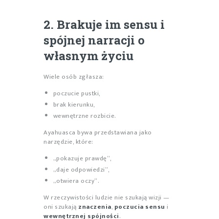
2. Brakuje im sensu i
spójnej narracji o
własnym życiu
Wiele osób zgłasza:
poczucie pustki,
brak kierunku,
wewnętrzne rozbicie.
Ayahuasca bywa przedstawiana jako
narzędzie, które:
„pokazuje prawdę”,
„daje odpowiedzi”,
„otwiera oczy”.
W rzeczywistości ludzie nie szukają wizji —
oni szukają
znaczenia
,
poczucia sensu
i
wewnętrznej spójności
.