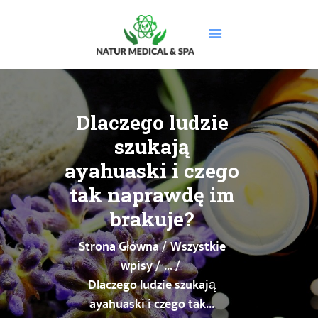
STRONA GŁÓWNA
O NAS
Dlaczego ludzie
USŁUGI
szukają
MASAŻE
ayahuaski i czego
CENNIK
tak naprawdę im
PROMOCJE
brakuje?
DOLEGLIWOŚCI
GALERIA
Strona Główna
Wszystkie
BLOG
wpisy
...
KONTAKT
Dlaczego ludzie szukają
BOOKSY
ayahuaski i czego tak...