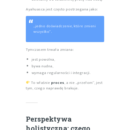
Ayahuasca jest często postrzegana jako:
„jedno doświadczenie, które zmieni
wszystko”.
Tymczasem trwała zmiana:
jest powolna,
bywa nudna,
wymaga regularności i integracji.
To właśnie
proces
, a nie „przełom”, jest
tym, czego naprawdę brakuje.
Perspektywa
holistyczna: czego