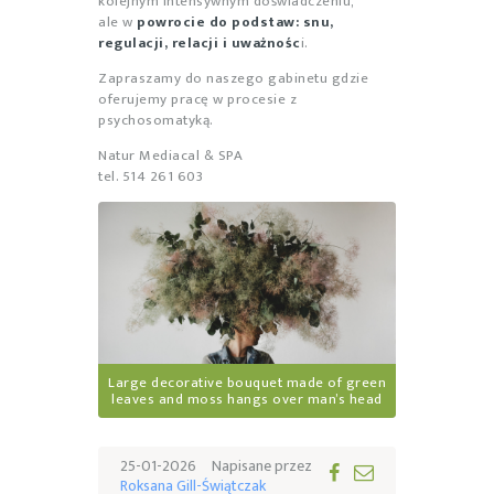
kolejnym intensywnym doświadczeniu,
ale w
powrocie do podstaw: snu,
regulacji, relacji i uważnośc
i.
Zapraszamy do naszego gabinetu gdzie
oferujemy pracę w procesie z
psychosomatyką.
Natur Mediacal & SPA
tel. 514 261 603
Large decorative bouquet made of green
leaves and moss hangs over man’s head
25-01-2026
Napisane przez
Roksana Gill-Świątczak