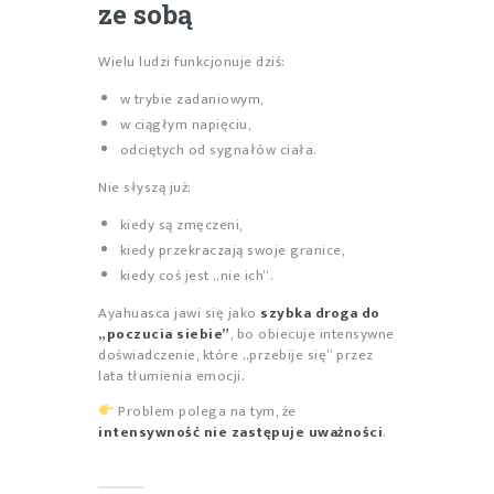
ze sobą
Wielu ludzi funkcjonuje dziś:
w trybie zadaniowym,
w ciągłym napięciu,
odciętych od sygnałów ciała.
Nie słyszą już:
kiedy są zmęczeni,
kiedy przekraczają swoje granice,
kiedy coś jest „nie ich”.
Ayahuasca jawi się jako
szybka droga do
„poczucia siebie”
, bo obiecuje intensywne
doświadczenie, które „przebije się” przez
lata tłumienia emocji.
Problem polega na tym, że
intensywność nie zastępuje uważności
.