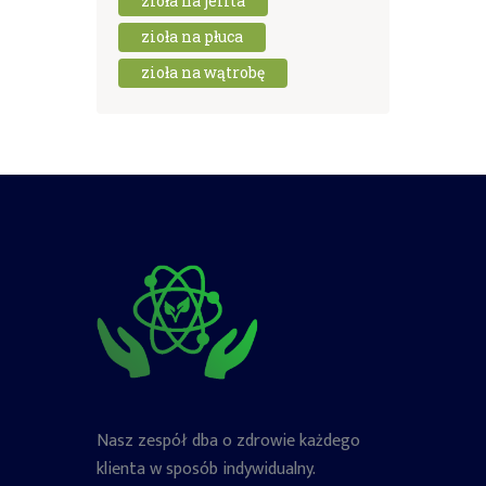
zioła na jelita
zioła na płuca
zioła na wątrobę
Nasz zespół dba o zdrowie każdego
klienta w sposób indywidualny.