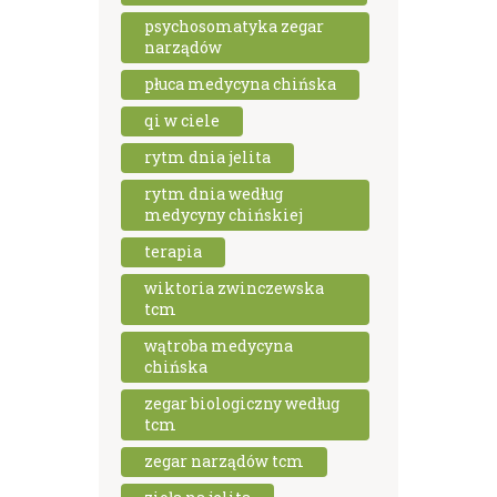
psychosomatyka zegar
narządów
płuca medycyna chińska
qi w ciele
rytm dnia jelita
rytm dnia według
medycyny chińskiej
terapia
wiktoria zwinczewska
tcm
wątroba medycyna
chińska
zegar biologiczny według
tcm
zegar narządów tcm