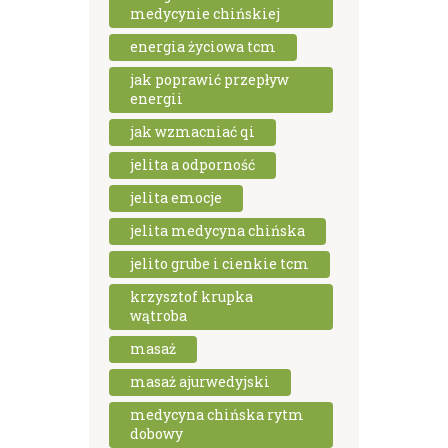
medycynie chińskiej
energia życiowa tcm
jak poprawić przepływ
energii
jak wzmacniać qi
jelita a odporność
jelita emocje
jelita medycyna chińska
jelito grube i cienkie tcm
krzysztof krupka
wątroba
masaż
masaż ajurwedyjski
medycyna chińska rytm
dobowy