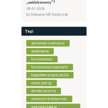
„zablokowany”?
28-01-2026
by
Roksana Gill-Świątczak
Tagi
ajurweda trawienie
ayahuasca
biorezonans
biorezonans pasożyty
bogusław mazur jelita
czym jest qi
detoks moritz
element drzewa tcm
energia ciała w