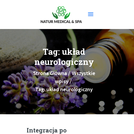
STRONA GŁÓWNA
O NAS
Tag: układ
USŁUGI
neurologiczny
MASAŻE
Strona Główna
Wszystkie
CENNIK
wpisy
PROMOCJE
Tag: układ neurologiczny
DOLEGLIWOŚCI
GALERIA
BLOG
KONTAKT
BOOKSY
Integracja po