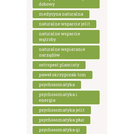
dobowy
medycyna naturalna
naturalne wsparcie jelit
naturalne wsparcie
wątroby
naturalne wspieranie
narządów
ostropest plamisty
paweł skrzypczak tcm
psychosomatyka
psychosomatyka i
energia
psychosomatyka jelit
psychosomatyka płuc
psychosomatyka qi