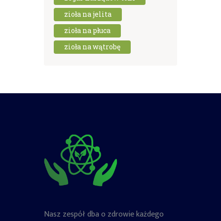
zioła na jelita
zioła na płuca
zioła na wątrobę
Nasz zespół dba o zdrowie każdego