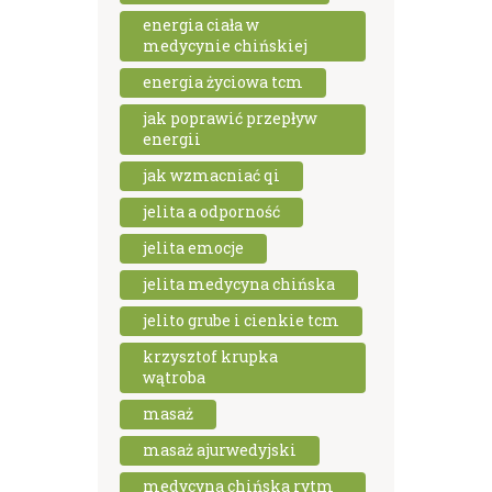
energia ciała w
medycynie chińskiej
energia życiowa tcm
jak poprawić przepływ
energii
jak wzmacniać qi
jelita a odporność
jelita emocje
jelita medycyna chińska
jelito grube i cienkie tcm
krzysztof krupka
wątroba
masaż
masaż ajurwedyjski
medycyna chińska rytm