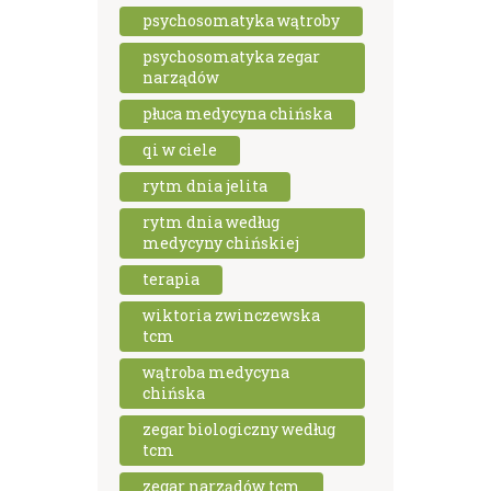
psychosomatyka wątroby
psychosomatyka zegar
narządów
płuca medycyna chińska
qi w ciele
rytm dnia jelita
rytm dnia według
medycyny chińskiej
terapia
wiktoria zwinczewska
tcm
wątroba medycyna
chińska
zegar biologiczny według
tcm
zegar narządów tcm