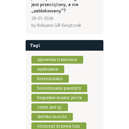
jest przeciążony, a nie
„zablokowany”?
28-01-2026
by
Roksana Gill-Świątczak
Tagi
ajurweda trawienie
ayahuasca
biorezonans
biorezonans pasożyty
bogusław mazur jelita
czym jest qi
detoks moritz
element drzewa tcm