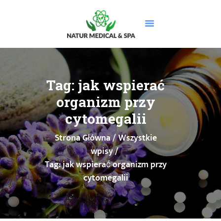
STRONA GŁÓWNA
O NAS
Tag: jak wspierać
USŁUGI
organizm przy
MASAŻE
cytomegalii
CENNIK
Strona Główna
Wszystkie
PROMOCJE
wpisy
DOLEGLIWOŚCI
Tag: jak wspierać organizm przy
GALERIA
cytomegalii
BLOG
KONTAKT
BOOKSY