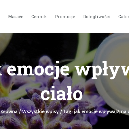
STRONA GŁÓWNA
O NAS
Masaże
Cennik
Promocje
Dolegliwości
Gale
USŁUGI
MASAŻE
CENNIK
k emocje wpły
PROMOCJE
DOLEGLIWOŚCI
ciało
GALERIA
BLOG
a Główna
Wszystkie wpisy
Tag: jak emocje wpływają na c
KONTAKT