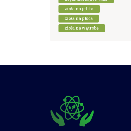
zioła na jelita
zioła na płuca
zioła na wątrobę