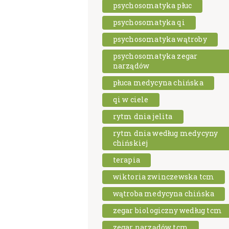
psychosomatyka płuc
psychosomatyka qi
psychosomatyka wątroby
psychosomatyka zegar
narządów
płuca medycyna chińska
qi w ciele
rytm dnia jelita
rytm dnia według medycyny
chińskiej
terapia
wiktoria zwinczewska tcm
wątroba medycyna chińska
zegar biologiczny według tcm
zegar narządów tcm