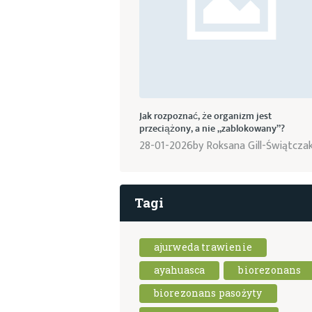
Jak rozpoznać, że organizm jest
przeciążony, a nie „zablokowany”?
28-01-2026
by
Roksana Gill-Świątcza
Tagi
ajurweda trawienie
ayahuasca
biorezonans
biorezonans pasożyty