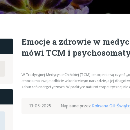
BOOKSY
Emocje a zdrowie w medycy
mówi TCM i psychosomat
W Tradycyjnej Medycynie Chińskiej (TCM) emocje nie są czymś „
emocja ma swoje odbicie w konkretnym narządzie, a jej długot
zaburzeń energetycznych. W praktyce naturoterapeutycznej nie 
13-05-2025
Napisane przez
Roksana Gill-Świąt