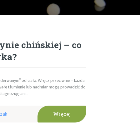
nie chińskiej – co
yka?
oderwanym” od ciała. Wręcz przeciwnie – każda
rwałe tłumienie lub nadmiar mogą prowadzić do
diagnozuję ani…
czak
Więcej