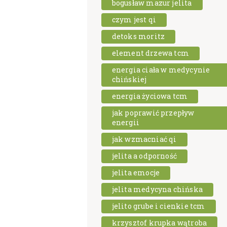
bogusław mazur jelita
czym jest qi
detoks moritz
element drzewa tcm
energia ciała w medycynie
chińskiej
energia życiowa tcm
jak poprawić przepływ
energii
jak wzmacniać qi
jelita a odporność
jelita emocje
jelita medycyna chińska
jelito grube i cienkie tcm
krzysztof krupka wątroba