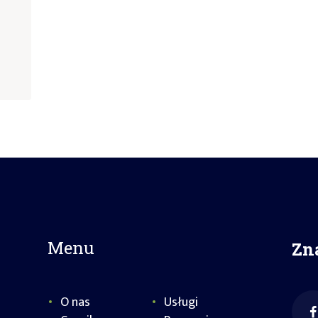
Menu
Zn
O nas
Usługi