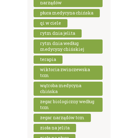
narządów
płuca medycyna chińska
qi w ciele
rytm dnia jelita
rytm dnia według
medycyny chińskiej
terapia
wiktoria zwinczewska
tcm
wątroba medycyna
chińska
zegar biologiczny według
tcm
zegar narządów tcm
zioła na jelita
zioła na płuca