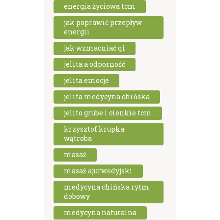
energia życiowa tcm
jak poprawić przepływ
energii
jak wzmacniać qi
jelita a odporność
jelita emocje
jelita medycyna chińska
jelito grube i cienkie tcm
krzysztof krupka
wątroba
masaż
masaż ajurwedyjski
medycyna chińska rytm
dobowy
medycyna naturalna