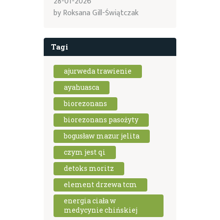
28-01-2026
by
Roksana Gill-Świątczak
Tagi
ajurweda trawienie
ayahuasca
biorezonans
biorezonans pasożyty
bogusław mazur jelita
czym jest qi
detoks moritz
element drzewa tcm
energia ciała w
medycynie chińskiej