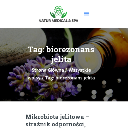
STRONA GŁÓWNA
O NAS
Tag: biorezonans
USŁUGI
jelita
MASAŻE
Strona Główna
Wszystkie
CENNIK
wpisy
Tag: biorezonans jelita
PROMOCJE
DOLEGLIWOŚCI
GALERIA
BLOG
KONTAKT
Mikrobiota jelitowa –
BOOKSY
strażnik odporności,