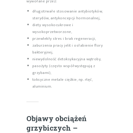
wywołane przez:
długotrwałe stosowanie antybiotyków,
sterydów, antykoncepcji hormonalnej,
diety wysokocukrowe i
wysokoprzetworzone,
przewlekły stres i brak regeneracji,
zaburzenia pracy jelit i osłabienie flory
bakteryjnej,
niewydolność detoksykacyjna wątroby,
pasożyty (często współwystępują z
grzybami),
toksyczne metale ciężkie, np. rtęć,
aluminium.
Objawy obciążeń
grzybiczych –