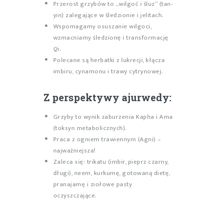
Przerost grzybów to „wilgoć i śluz” (tan-
yin) zalegające w śledzionie i jelitach.
Wspomagamy osuszanie wilgoci,
wzmacniamy śledzionę i transformację
Qi.
Polecane są herbatki z lukrecji, kłącza
imbiru, cynamonu i trawy cytrynowej.
Z perspektywy
ajurwedy
:
Grzyby to wynik zaburzenia Kapha i Ama
(toksyn metabolicznych).
Praca z ogniem trawiennym (Agni) –
najważniejsza!
Zaleca się: trikatu (imbir, pieprz czarny,
długi), neem, kurkumę, gotowaną dietę,
pranajamę i ziołowe pasty
oczyszczające.