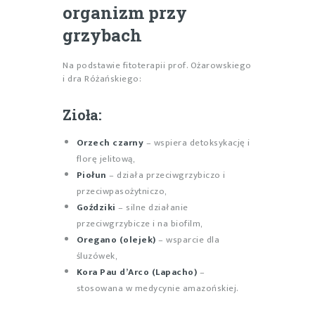
organizm przy
grzybach
Na podstawie fitoterapii prof. Ożarowskiego
i dra Różańskiego:
Zioła:
Orzech czarny
– wspiera detoksykację i
florę jelitową,
Piołun
– działa przeciwgrzybiczo i
przeciwpasożytniczo,
Goździki
– silne działanie
przeciwgrzybicze i na biofilm,
Oregano (olejek)
– wsparcie dla
śluzówek,
Kora Pau d’Arco (Lapacho)
–
stosowana w medycynie amazońskiej.