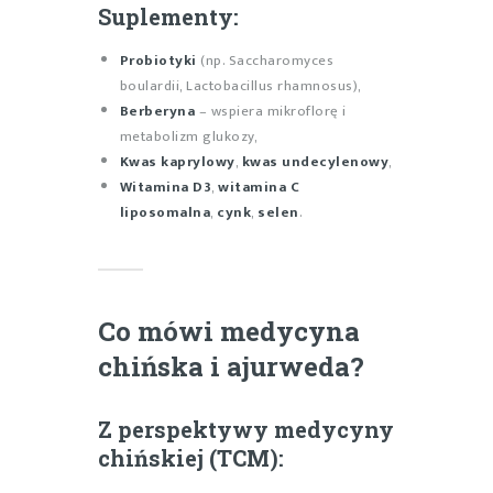
Suplementy:
Probiotyki
(np. Saccharomyces
boulardii, Lactobacillus rhamnosus),
Berberyna
– wspiera mikroflorę i
metabolizm glukozy,
Kwas kaprylowy
,
kwas undecylenowy
,
Witamina D3
,
witamina C
liposomalna
,
cynk
,
selen
.
Co mówi medycyna
chińska i ajurweda?
Z perspektywy
medycyny
chińskiej (TCM)
: