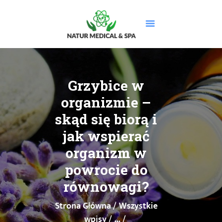
STRONA GŁÓWNA
O NAS
Grzybice w
USŁUGI
organizmie –
MASAŻE
skąd się biorą i
CENNIK
jak wspierać
PROMOCJE
organizm w
DOLEGLIWOŚCI
GALERIA
powrocie do
BLOG
równowagi?
KONTAKT
Strona Główna
Wszystkie
BOOKSY
wpisy
...