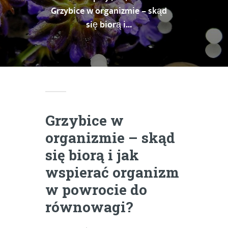
Grzybice w organizmie – skąd
się biorą i...
Grzybice w
organizmie – skąd
się biorą i jak
wspierać organizm
w powrocie do
równowagi?