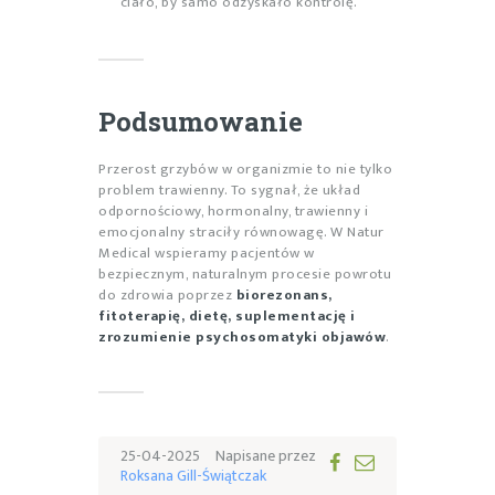
ciało, by samo odzyskało kontrolę.
Podsumowanie
Przerost grzybów w organizmie to nie tylko
problem trawienny. To sygnał, że układ
odpornościowy, hormonalny, trawienny i
emocjonalny straciły równowagę. W Natur
Medical wspieramy pacjentów w
bezpiecznym, naturalnym procesie powrotu
do zdrowia poprzez
biorezonans,
fitoterapię, dietę, suplementację i
zrozumienie psychosomatyki objawów
.
25-04-2025
Napisane przez
Roksana Gill-Świątczak