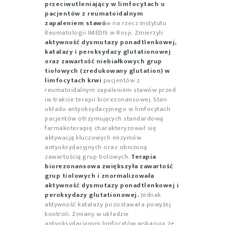
przeciwutleniający w limfocytach u
pacjentów z reumatoidalnym
zapaleniem stawó
w na rzecz Instytutu
Reumatologii IMEDIS w Rosji. Zmierzyli
aktywność dysmutazy ponadtlenkowej,
katalazy i peroksydazy glutationowej
oraz zawartość niebiałkowych grup
tiolowych (zredukowany glutation) w
limfocytach krwi
pacjentów z
reumatoidalnym zapaleniem stawów przed
iw trakcie terapii biorezonansowej. Stan
układu antyoksydacyjnego w limfocytach
pacjentów otrzymujących standardową
farmakoterapię charakteryzował się
aktywacją kluczowych enzymów
antyoksydacyjnych oraz obniżoną
zawartością grup tiolowych.
Terapia
biorezonansowa zwiększyła zawartość
grup tiolowych i znormalizowała
aktywność dysmutazy ponadtlenkowej i
peroksydazy glutationowej.
Jednak
aktywność katalazy pozostawała powyżej
kontroli. Zmiany w układzie
antyoksydacyjnym limfocytów wskazują, że