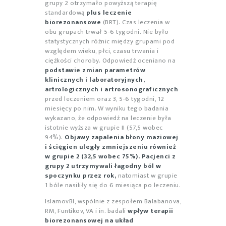
grupy 2 otrzymało powyższą terapię
standardową
plus leczenie
biorezonansowe
(BRT). Czas leczenia w
obu grupach trwał 5-6 tygodni. Nie było
statystycznych różnic między grupami pod
względem wieku, płci, czasu trwania i
ciężkości choroby. Odpowiedź oceniano na
podstawie zmian parametrów
klinicznych i laboratoryjnych,
artrologicznych i artrosonograficznych
przed leczeniem oraz 3, 5-6 tygodni, 12
miesięcy po nim. W wyniku tego badania
wykazano, że odpowiedź na leczenie była
istotnie wyższa w grupie II (57,5 wobec
94%).
Objawy zapalenia błony maziowej
i ścięgien uległy zmniejszeniu również
w grupie 2 (32,5 wobec 75%). Pacjenci z
grupy 2 utrzymywali łagodny ból w
spoczynku przez rok,
natomiast w grupie
1 bóle nasiliły się do 6 miesiąca po leczeniu.
IslamovBI, wspólnie z zespołem Balabanova,
RM, Funtikov, VA i in. badali
wpływ terapii
biorezonansowej na układ