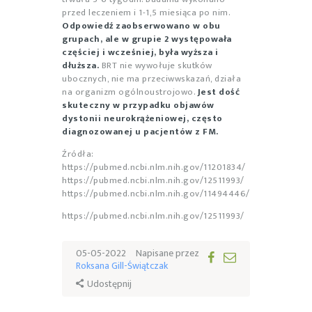
przed leczeniem i 1-1,5 miesiąca po nim.
Odpowiedź zaobserwowano w obu
grupach, ale w grupie 2 występowała
częściej i wcześniej, była wyższa i
dłuższa.
BRT nie wywołuje skutków
ubocznych, nie ma przeciwwskazań, działa
na organizm ogólnoustrojowo.
Jest dość
skuteczny w przypadku objawów
dystonii neurokrążeniowej, często
diagnozowanej u pacjentów z FM.
Źródła:
https://pubmed.ncbi.nlm.nih.gov/11201834/
https://pubmed.ncbi.nlm.nih.gov/12511993/
https://pubmed.ncbi.nlm.nih.gov/11494446/
https://pubmed.ncbi.nlm.nih.gov/12511993/
05-05-2022
Napisane przez
Roksana Gill-Świątczak
Udostępnij