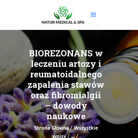
STRONA GŁÓWNA
O NAS
BIOREZONANS w
USŁUGI
leczeniu artozy i
MASAŻE
reumatoidalnego
CENNIK
zapalenia stawów
PROMOCJE
oraz fibromialgii
DOLEGLIWOŚCI
GALERIA
– dowody
BLOG
naukowe
KONTAKT
Strona Główna
Wszystkie
BOOKSY
wpisy
...