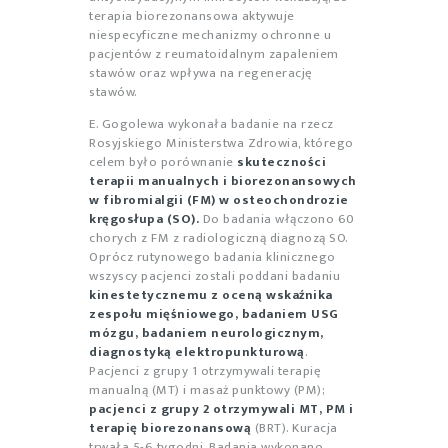
terapia biorezonansowa aktywuje
niespecyficzne mechanizmy ochronne u
pacjentów z reumatoidalnym zapaleniem
stawów oraz wpływa na regenerację
stawów.
E. Gogolewa wykonała badanie na rzecz
Rosyjskiego Ministerstwa Zdrowia, którego
celem było porównanie
skuteczności
terapii manualnych i biorezonansowych
w fibromialgii (FM) w osteochondrozie
kręgosłupa (SO).
Do badania włączono 60
chorych z FM z radiologiczną diagnozą SO.
Oprócz rutynowego badania klinicznego
wszyscy pacjenci zostali poddani badaniu
kinestetycznemu z oceną wskaźnika
zespołu mięśniowego, badaniem USG
mózgu, badaniem neurologicznym,
diagnostyką elektropunkturową
.
Pacjenci z grupy 1 otrzymywali terapię
manualną (MT) i masaż punktowy (PM);
pacjenci z grupy 2 otrzymywali MT, PM i
terapię biorezonansową
(BRT). Kuracja
trwała 5-6 tygodni. Badania wykonano