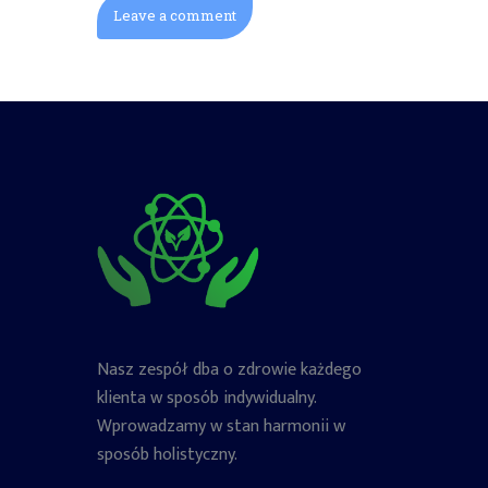
Nasz zespół dba o zdrowie każdego
klienta w sposób indywidualny.
Wprowadzamy w stan harmonii w
sposób holistyczny.