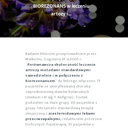
BIOREZONANS w leczeniu
artozy i...
Badanie kliniczne przeprowadzone przez
MaĭkoOIu, Gogoleva EF w2000 r.
„
Porównawcza skuteczność leczenia
artrozy metodami standardowymi
samodzielnie i w połączeniu z
biorezonansem
” do którego włączono 75
pacjentów ze zweryfikowaną chorobą
zwyrodnieniową stawów kolanowych
(stadium I-III wg Y. Kellgren). Zostali
podzieleni na dwie grupy. 40 pacjentów z
grupy 1otrzymało standardową terapię
skojarzoną z
niesteroidowymi lekami
przeciwzapalnymi,
reduktorami procesów
troficznych, fizjoterapią. 35 pacjentów z