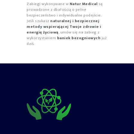
Zabiegi wykonywane w
Natur Medical
są
prowadzone z dbałością o pełne
bezpieczeństwo i indywidualne podejście.
Jeśli szukasz
naturalnej i bezpiecznej
metody wspierającej Twoje zdrowie i
energię życiową
, umów się na zabieg z
wykorzystaniem
baniek bezogniowych
już
dziś.