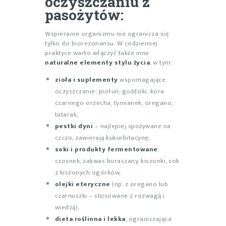
oczyszczaniu z
pasożytów:
Wspieranie organizmu nie ogranicza się
tylko do biorezonansu. W codziennej
praktyce warto włączyć także inne
naturalne elementy stylu życia
, w tym:
zioła i suplementy
wspomagające
oczyszczanie: piołun, goździki, kora
czarnego orzecha, tymianek, oregano,
tatarak,
pestki dyni
– najlepiej spożywane na
czczo, zawierają kukurbitacynę,
soki i produkty fermentowane
:
czosnek, zakwas buraczany, kiszonki, sok
z kiszonych ogórków,
olejki eteryczne
(np. z oregano lub
czarnuszki – stosowane z rozwagą i
wiedzą),
dieta roślinna i lekka
, ograniczająca