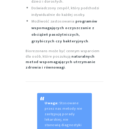
dzieci i dorosłych.
Doświadczony zespół, który podchodzi
indywidualnie do każdej osoby.
Możliwość zastosowania
programów
wspomagających oczyszczanie z
obciążeń pasożytniczych,
grzybiczych czy bakteryjnych
.
Biorezonans może być cennym wsparciem
dla osób, które poszukują
naturalnych
metod wspomagających utrzymanie
zdrowia i równowagi
.
Uwaga:
Stosowane
przez nas metody nie
zastępują porady
lekarskiej, nie
stanowią diagnostyki