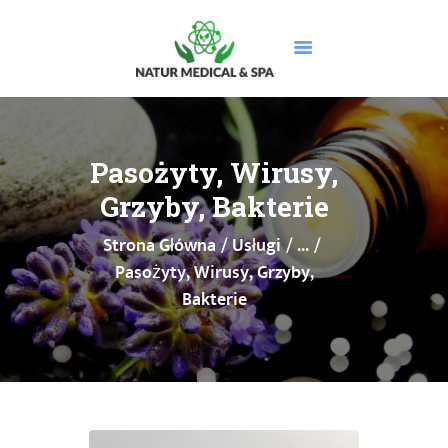
STRONA GŁÓWNA
O NAS
Pasożyty, Wirusy,
USŁUGI
Grzyby, Bakterie
MASAŻE
Strona Główna
Usługi
...
CENNIK
Pasożyty, Wirusy, Grzyby,
PROMOCJE
Bakterie
DOLEGLIWOŚCI
GALERIA
BLOG
KONTAKT
BOOKSY