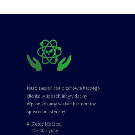
Nasz zespół dba o zdrowie każdego
klienta w sposób indywidualny.
Wprowadzamy w stan harmonii w
sposób holistyczny.
Natur Medical
43-100 Tychy