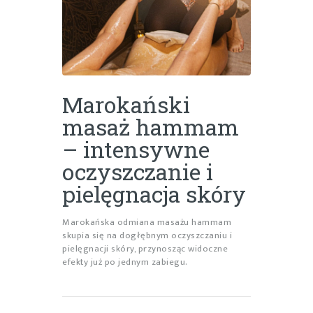
Marokański
masaż hammam
– intensywne
oczyszczanie i
pielęgnacja skóry
Marokańska odmiana masażu hammam
skupia się na dogłębnym oczyszczaniu i
pielęgnacji skóry, przynosząc widoczne
efekty już po jednym zabiegu.