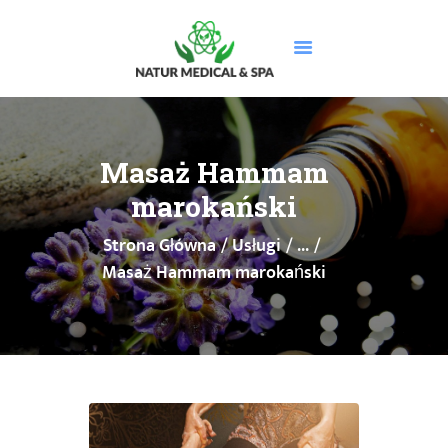
STRONA GŁÓWNA
O NAS
Masaż Hammam
USŁUGI
marokański
MASAŻE
Strona Główna
Usługi
...
CENNIK
Masaż Hammam marokański
PROMOCJE
DOLEGLIWOŚCI
GALERIA
BLOG
KONTAKT
BOOKSY