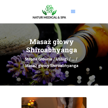
STRONA GŁÓWNA
O NAS
Masaż głowy
USŁUGI
Shiroabhyanga
MASAŻE
Strona Główna
Usługi
...
CENNIK
Masaż głowy Shiroabhyanga
PROMOCJE
DOLEGLIWOŚCI
GALERIA
BLOG
KONTAKT
BOOKSY