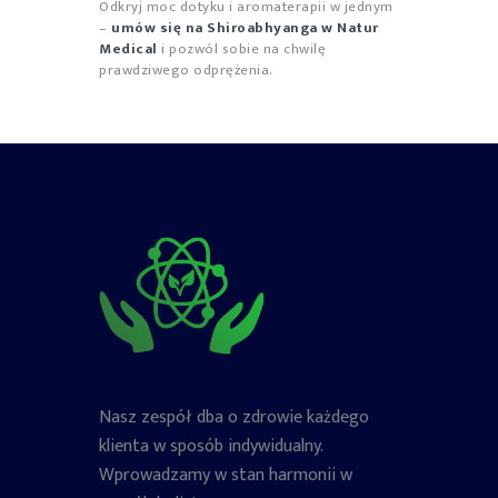
Odkryj moc dotyku i aromaterapii w jednym
–
umów się na Shiroabhyanga w Natur
Medical
i pozwól sobie na chwilę
prawdziwego odprężenia.
Nasz zespół dba o zdrowie każdego
klienta w sposób indywidualny.
Wprowadzamy w stan harmonii w