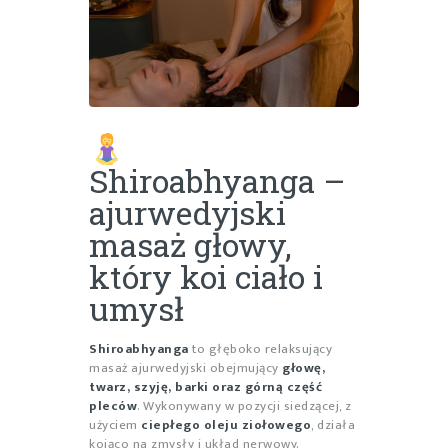
Shiroabhyanga –
ajurwedyjski
masaż głowy,
który koi ciało i
umysł
Shiroabhyanga
to głęboko relaksujący
masaż ajurwedyjski obejmujący
głowę,
twarz, szyję, barki oraz górną część
pleców
. Wykonywany w pozycji siedzącej, z
użyciem
ciepłego oleju ziołowego
, działa
kojąco na zmysły i układ nerwowy.