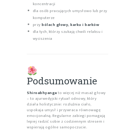
koncentracji
dla osób pracujących umysłowo lub przy
komputerze
przy
bólach głowy, karku i barków
dla tych, którzy szukają chwili relaksu i
wyciszenia
Podsumowanie
Shiroabhyanga
to więcej niż masaż głowy
– to ajurwedyjski rytuał odnowy, który
działa holistycznie: rozluźnia ciało,
uspokaja umysł i przywraca równowagę
emocjonalną. Regularne zabiegi pomagają
lepiej radzić sobie z codziennym stresem i
wspierają ogólne samopoczucie.