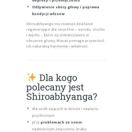
depresji i przemęczeniu
Odżywienie skóry głowy i poprawa
kondycji włosów
Shiroabhyanga ma również działanie
regenerujące dla zmysłów – wzroku, słuchu
i węchu – które są zlokalizowane w
obszarze głowy. Masaż pomaga przywrócić
ich naturalną harmonię i witalność.
Dla kogo
polecany jest
Shiroabhyanga?
dla osób żyjących w stresie i napięciu
psychicznym
przy
problemach ze snem
,
nadmiernym zmęczeniu, braku