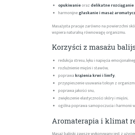
opukiwanie
oraz
delikatne rozciąganie
harmonijne
głaskanie i masaż aromatyc
Masażysta pracuje zarówno na powierzchni skóry
wspiera naturalną równowagę organizmu.
Korzyści z masażu balij
redukcja stresu, lęku i napięcia emocjonalne
rozluźnienie mięśni i stawów,
poprawa
krążenia krwi i limfy
,
przyspieszenie usuwania toksyn z organizm
poprawa jakości snu,
zwiększenie elastyczności skóry i mięśni,
ogólna poprawa samopoczucia i harmonii w
Aromaterapia i klimat r
Masaż balijski zawsze wykonywany jest z użyci