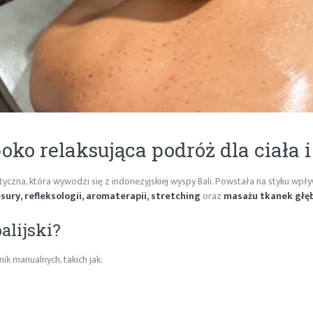
boko relaksująca podróż dla ciała
tyczna, która wywodzi się z indonezyjskiej wyspy Bali. Powstała na styku wpły
sury, refleksologii, aromaterapii, stretching
oraz
masażu tkanek głę
alijski?
k manualnych, takich jak: