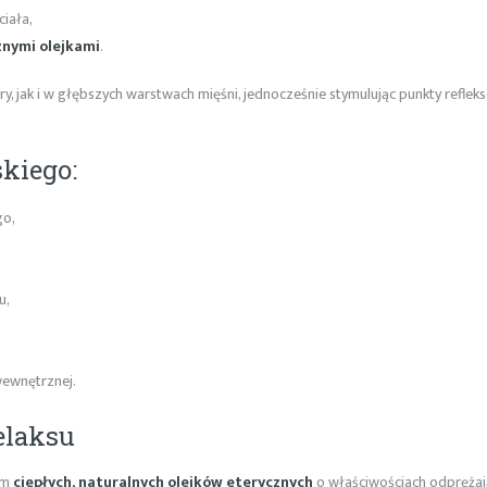
ciała,
znymi olejkami
.
, jak i w głębszych warstwach mięśni, jednocześnie stymulując punkty refleks
skiego:
go,
u,
ewnętrznej.
elaksu
em
ciepłych, naturalnych olejków eterycznych
o właściwościach odprężają