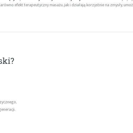
 zarówno efekt terapeutyczny masażu, jak i działają korzystnie na zmysły, umoż
ski?
izycznego,
eneracji.