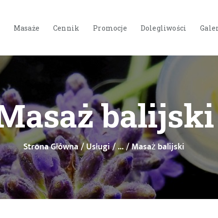
Masaże
Cennik
Promocje
Dolegliwości
Gale
STRONA GŁÓWNA
Masaż balijski
O NAS
USŁUGI
Strona Główna
Usługi
...
Masaż balijski
MASAŻE
CENNIK
PROMOCJE
DOLEGLIWOŚCI