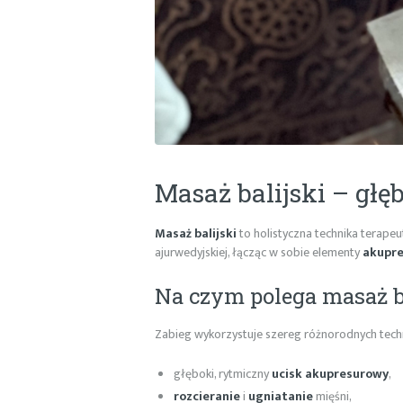
Masaż balijski – głę
Masaż balijski
to holistyczna technika terapeu
ajurwedyjskiej, łącząc w sobie elementy
akupre
Na czym polega masaż b
Zabieg wykorzystuje szereg różnorodnych techni
głęboki, rytmiczny
ucisk akupresurowy
,
rozcieranie
i
ugniatanie
mięśni,